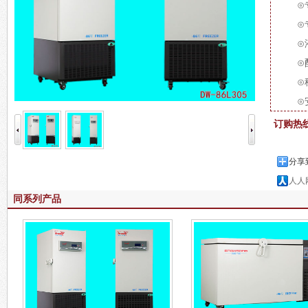
⊙
⊙
⊙
⊙
⊙
⊙
订购热
分享
人人
同系列产品